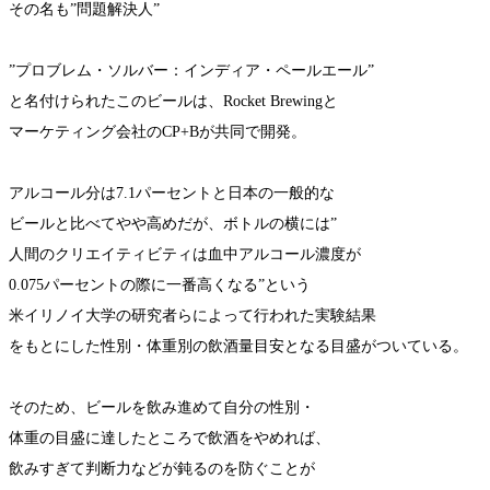
その名も”問題解決人”
”プロブレム・ソルバー：インディア・ペールエール”
と名付けられたこのビールは、Rocket Brewingと
マーケティング会社のCP+Bが共同で開発。
アルコール分は7.1パーセントと日本の一般的な
ビールと比べてやや高めだが、ボトルの横には”
人間のクリエイティビティは血中アルコール濃度が
0.075パーセントの際に一番高くなる”という
米イリノイ大学の研究者らによって行われた実験結果
をもとにした性別・体重別の飲酒量目安となる目盛がついている。
そのため、ビールを飲み進めて自分の性別・
体重の目盛に達したところで飲酒をやめれば、
飲みすぎて判断力などが鈍るのを防ぐことが