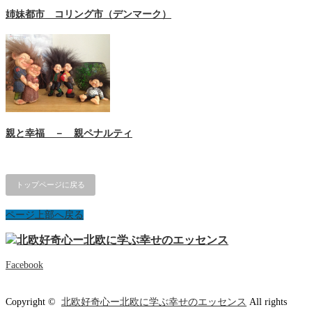
姉妹都市 コリング市（デンマーク）
親と幸福 － 親ペナルティ
トップページに戻る
ページ上部へ戻る
Facebook
Copyright ©
北欧好奇心ー北欧に学ぶ幸せのエッセンス
All rights