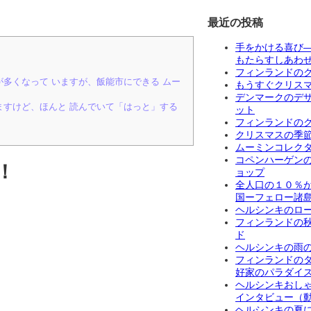
最近の投稿
手をかける喜び
もたらすしあわ
フィンランドの
多くなって いますが、飯能市にできる ムー
もうすぐクリス
デンマークのデ
ますけど、ほんと 読んでいて「はっと」する
ット
フィンランドの
クリスマスの季
ムーミンコレク
コペンハーゲン
！
ョップ
全人口の１０％
国ーフェロー諸
ヘルシンキのロ
フィンランドの
ド
ヘルシンキの雨
フィンランドの
好家のパラダイ
ヘルシンキおし
インタビュー（
ヘルシンキの夏