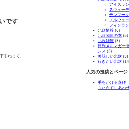
アイスラ
スウェー
デンマー
ノルウェ
いです
フィンラ
北欧情報
(6)
北欧関連の本
(5)
北欧雑貨
(3)
日刊メルマガー
ンス
(3)
下手ねって。
美味しい北欧
(3)
行きたい北欧
(14
人気の投稿とページ
手をかける喜び
もたらすしあわ