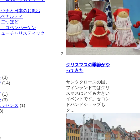
サウナと日本のお風呂
親ペナルティ
を二つほど
？ コペンハーゲン
フューチャリスティック
クリスマスの季節がや
ってきた
)
報
(3)
サンタクロースの国、
ジ
(14)
フィンランドではクリ
スマスはとても大きい
グ
(1)
イベントです。セコン
ー
(3)
ドハンドショップも
エッセンス
(1)
ク…
3)
)