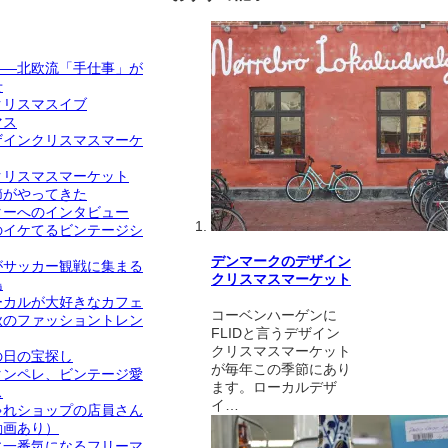
——北欧流「手仕事」が
せ
クリスマスイブ
マス
ザインクリスマスマーケ
クリスマスマーケット
節がやってきた
ターへのインタビュー
のイケてるビンテージシ
デンマークのデザイン
がサッカー観戦に集まる
クリスマスマーケット
島
ーカルが大好きなカフェ
コーベンハーゲンに
秋のファッショントレン
FLIDと言うデザイン
クリスマスマーケット
の日の宝探し
が毎年この季節にあり
タンペレ、ビンテージ愛
ます。ローカルデザ
ス
イ…
ゃれショップの店員さん
動画あり）
に一番気になるフリーマ