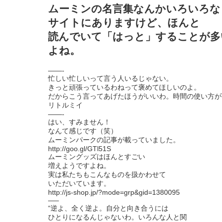
ムーミンの名言集なんかいろいろな
サイトにありますけど、ほんと
読んでいて「はっと」することが多
よね。
——-
忙しい忙しいって言う人いるじゃない。
きっと頑張っているわねって褒めてほしいのよ。
だからこう言ってあげたほうがいいわ。時間の使い方が
リトルミイ
——-
はい、すみません！
なんて感じです（笑）
ムーミンパークの記事が載っていました。
http://goo.gl/GTl51S
ムーミングッズはほんとすごい
増えようですよね。
実は私たちもこんなものを扱かわせて
いただいています。
http://js-shop.jp/?mode=grp&gid=1380095
—–
“逆よ、全く逆よ。自分と向き合うには
ひとりになるんじゃないわ。いろんな人と関