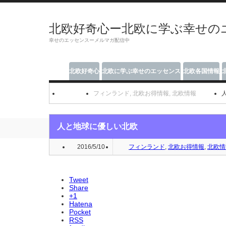
北欧好奇心ー北欧に学ぶ幸せの
幸せのエッセンスーメルマガ配信中
北欧好奇心
北欧に学ぶ幸せのエッセンス
北欧各国情報
フィンランド
,
北欧お得情報
,
北欧情報
人と地球に優しい北欧
2016/5/10
フィンランド
,
北欧お得情報
,
北欧情
Tweet
Share
+1
Hatena
Pocket
RSS