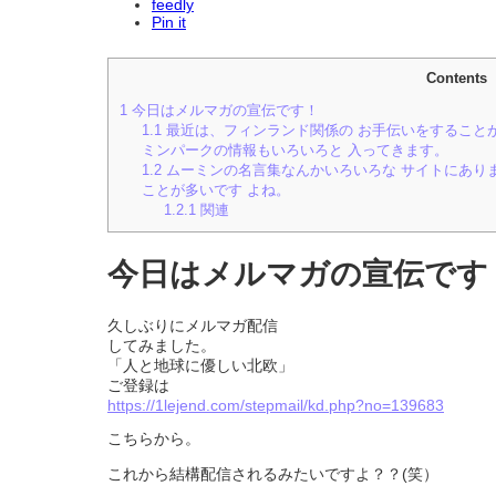
feedly
Pin it
Contents
1
今日はメルマガの宣伝です！
1.1
最近は、フィンランド関係の お手伝いをすることが
ミンパークの情報もいろいろと 入ってきます。
1.2
ムーミンの名言集なんかいろいろな サイトにあり
ことが多いです よね。
1.2.1
関連
今日はメルマガの宣伝です
久しぶりにメルマガ配信
してみました。
「人と地球に優しい北欧」
ご登録は
https://1lejend.com/stepmail/kd.php?no=139683
こちらから。
これから結構配信されるみたいですよ？？(笑）