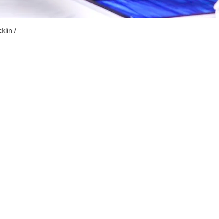
klin /