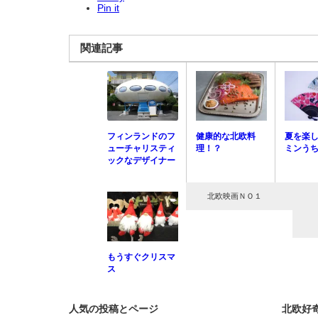
Pin it
関連記事
フィンランドのフ
健康的な北欧料
夏を楽し
ューチャリスティ
理！？
ミンう
ックなデザイナー
北欧映画ＮＯ１
もうすぐクリスマ
ス
人気の投稿とページ
北欧好