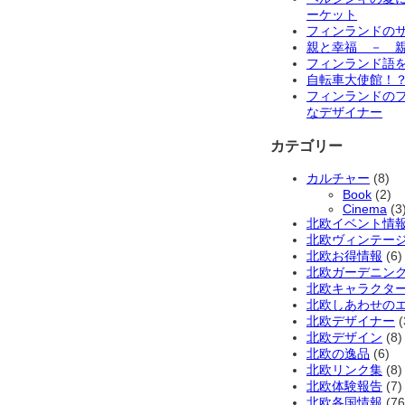
ーケット
フィンランドの
親と幸福 － 
フィンランド語
自転車大使館！
フィンランドの
なデザイナー
カテゴリー
カルチャー
(8)
Book
(2)
Cinema
(3
北欧イベント情
北欧ヴィンテー
北欧お得情報
(6)
北欧ガーデニン
北欧キャラクタ
北欧しあわせの
北欧デザイナー
(
北欧デザイン
(8)
北欧の逸品
(6)
北欧リンク集
(8)
北欧体験報告
(7)
北欧各国情報
(76