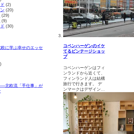
ンド
(2)
デン
(20)
ク
(29)
ー
(9)
ンド
(30)
コペンハーゲンのイケ
北欧に学ぶ幸せのエッセ
てるビンテージショッ
プ
)
コベンハーゲンはフィ
ンランドから近くて、
フィンランド人は結構
旅行で行きます。 デ
——北欧流「手仕事」が
ンマークはデザイン…
せ