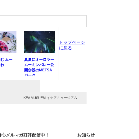
トップページ
に戻る
む ムー
真夏にオーロラー
ちわ
ムーミンバレー公
園併設のMETSA
パーク
IKEA MUSUEM イケアミュージアム
奇心メルマガ好評配信中！
お知らせ